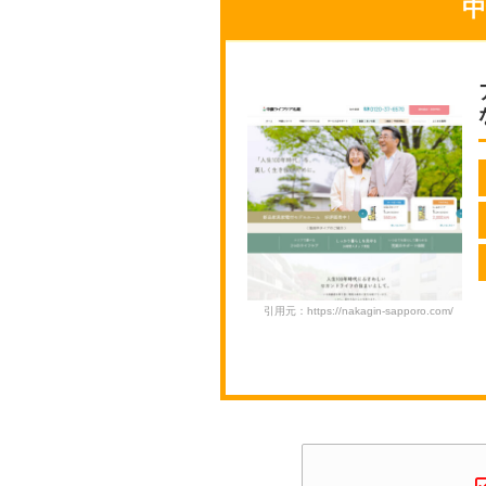
引用元：https://nakagin-sapporo.com/