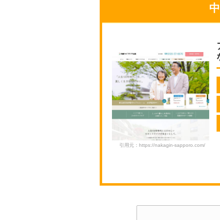
引用元：https://nakagin-sapporo.com/