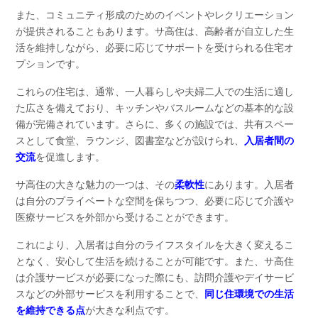
また、コミュニティ形成のためのイベントやレクリエーション
が提供されることもあります。サ高住は、高齢者が自立した生
活を維持しながら、必要に応じてサポートを受けられる住宅オ
プションです。
これらの住宅は、通常、一人暮らしや夫婦二人での生活に適し
た広さを備えており、キッチンやバスルームなどの基本的な設
備が完備されています。さらに、多くの施設では、共有スペー
スとして食堂、ラウンジ、図書室などが設けられ、
入居者間の
交流
を促進します。
サ高住の大きな魅力の一つは、その
柔軟性
にあります。入居者
は自分のプライベートな空間を保ちつつ、必要に応じて介護や
医療サービスを外部から受けることができます。
これにより、入居者は自分のライフスタイルを大きく変えるこ
となく、安心して生活を続けることが可能です。また、サ高住
は介護サービスが必要になった際にも、訪問介護やデイサービ
スなどの外部サービスを利用することで、
同じ住環境での生活
を維持できる点
が大きな利点です。