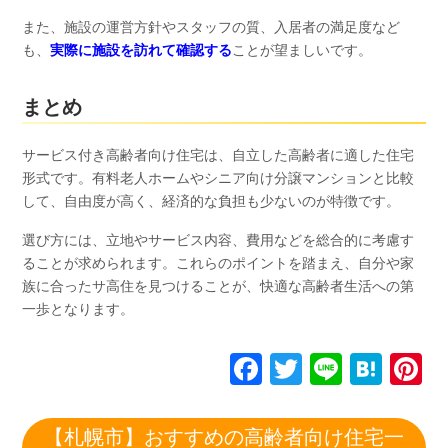
また、施設の運営方針やスタッフの質、入居者の満足度など
も、
実際に施設を訪れて確認する
ことが望ましいです。
まとめ
サービス付き高齢者向け住宅は、自立した高齢者に適した住宅
形式です。有料老人ホームやシニア向け分譲マンションと比較
して、自由度が高く、経済的な負担も少ないのが特徴です。
選び方には、立地やサービス内容、費用などを総合的に考慮す
ることが求められます。これらのポイントを踏まえ、自分や家
族に合ったサ高住を見つけることが、快適な高齢者生活への第
一歩となります。
F
T
Li
H
P
a
wi
n
at
n
c
tt
e
e
e
【札幌市】おすすめの高齢者向け住宅一