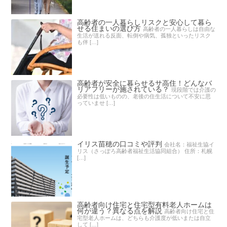
高齢者の一人暮らしリスクと安心して暮ら
せる住まいの選び方
高齢者の一人暮らしは自由な
生活が送れる反面、転倒や病気、孤独といったリスク
も伴 […]
高齢者が安全に暮らせるサ高住！どんなバ
リアフリーが施されている？
現段階では介護の
必要性は低いものの、老後の住生活について不安に思
っていませ […]
イリス苗穂の口コミや評判
会社名：福祉生協イ
リス（さっぽろ高齢者福祉生活協同組合） 住所：札幌
[…]
高齢者向け住宅と住宅型有料老人ホームは
何が違う？異なる点を解説
高齢者向け住宅と住
宅型老人ホームは、どちらも介護度が低いまたは自立
して […]