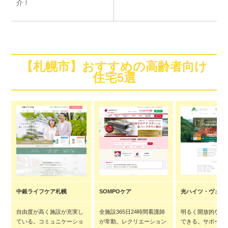
介！
【札幌市】おすすめの高齢者向け
住宅5選
中銀ライフケア札幌
SOMPOケア
光ハイツ・ヴェラ
自由度が高く施設が充実し
全施設365日24時間看護師
明るく開放的な空
ている。コミュニケーショ
が常勤。レクリエーション
できる。サポート