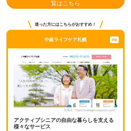
e
er
n
e
覧はこちら
b
a
st
o
迷った方にはこちらがおすすめ！
o
k
中銀ライフケア札幌
引用元：https://nakagin-sapporo.com/
アクティブシニアの自由な暮らしを支える
様々なサービス